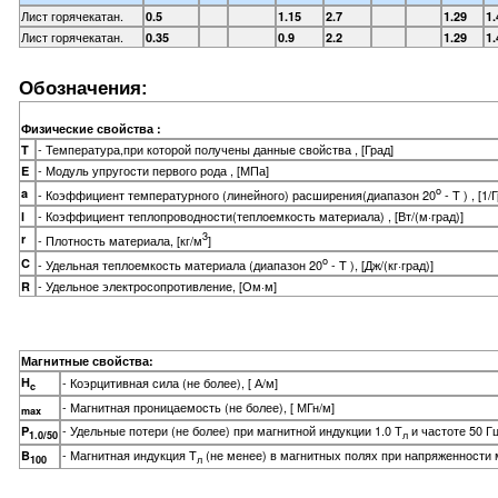
Лист горячекатан.
0.5
1.15
2.7
1.29
1.
Лист горячекатан.
0.35
0.9
2.2
1.29
1.
Обозначения:
Физические свойства :
- Температура,при которой получены данные свойства , [Град]
T
- Модуль упругости первого рода , [МПа]
E
o
a
- Коэффициент температурного (линейного) расширения(диапазон 20
- T ) , [1/
- Коэффициент теплопроводности(теплоемкость материала) , [Вт/(м·град)]
l
3
r
- Плотность материала, [кг/м
]
o
C
- Удельная теплоемкость материала (диапазон 20
- T ), [Дж/(кг·град)]
- Удельное электросопротивление, [Ом·м]
R
Магнитные свойства:
H
- Коэрцитивная сила (не более), [ А/м]
c
- Магнитная проницаемость (не более), [ МГн/м]
max
- Удельные потери (не более) при магнитной индукции 1.0 Т
и частоте 50 Гц,
P
л
1.0/50
- Магнитная индукция T
(не менее) в магнитных полях при напряженности ма
B
л
100