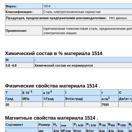
1514
Марка :
Сталь электротехническая сернистая
Классификация :
Нет данных.
Продукция, предлагаемая предприятиями-рекламодателями:
горячекатаная тонколистовая сталь, предназначенная дл
Применение:
электрических машин
Химический состав в % материала 1514
Si
-
3.8 -4.8
Химический состав не нормируется
Физические свойства материала 1514 .
- 5
6
T
l
r
C
E 10
a 10
3
Град
МПа
1/Град
Вт/(м·град)
Дж/(кг·г
кг/м
20
7550
Магнитные свойства материала 1514 .
H
P
P
B
B
B
B
Сортамент
Размер
c
max
1.0/50
1.5/50
100
500
1000
-
мм
А/м
МГн/м
Вт/кг
Вт/кг
А/м
А/м
А/м
А