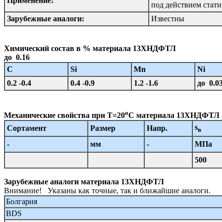
Применение:
под действием стати
Зарубежные аналоги:
Известны
Химический состав в % материала 13ХНДФТЛ
до 0.16
C
Si
Mn
Ni
0.2 -0.4
0.4 -0.9
1.2 -1.6
до 0.0
o
Механические свойства при Т=20
С материала 13ХНДФТЛ 
s
Сортамент
Размер
Напр.
в
-
мм
-
МПа
500
Зарубежные аналоги материала 13ХНДФТЛ
Внимание! Указаны как точные, так и ближайшие аналоги.
Болгария
BDS