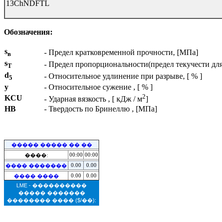
13ChNDFTL
Обозначения:
s
- Предел кратковременной прочности, [МПа]
в
s
- Предел пропорциональности(предел текучести дл
T
d
- Относительное удлинение при разрыве, [ % ]
5
y
- Относительное сужение , [ % ]
2
KCU
- Ударная вязкость , [ кДж / м
]
HB
- Твердость по Бринеллю , [МПа]
����� ����� �� ��
00:00
00:00
����:
0.00
0.00
���� �������
0.00
0.00
���� ����
LME - ����������
����� �������
�������� ����
($/��):