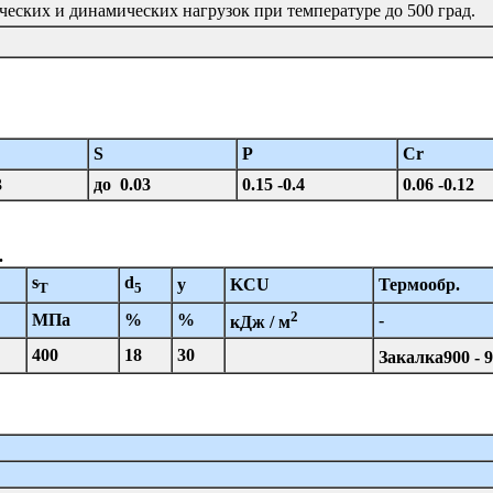
ческих и динамических нагрузок при температуре до 500 град.
S
P
Cr
3
до 0.03
0.15 -0.4
0.06 -0.12
.
s
d
y
KCU
Термообр.
T
5
2
МПа
%
%
-
кДж / м
400
18
30
Закалка900 - 