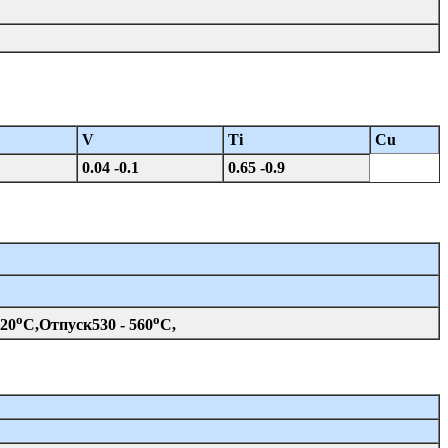
V
Ti
Cu
0.04 -0.1
0.65 -0.9
o
o
920
C,Отпуск530 - 560
C,