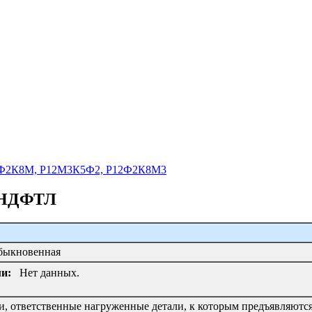
Р18Ф2К8М, Р12М3К5Ф2, Р12Ф2К8М3
3ХНДФТЛ
обыкновенная
и:
Нет данных.
и, ответственные нагруженные детали, к которым предъявляются