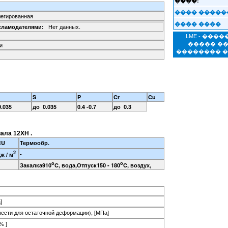
����:
���� �����
легированная
���� ����
Нет данных.
кламодателями:
LME - ���
и
����� �
�������� 
S
P
Cr
Cu
.035
до 0.035
0.4 -0.7
до 0.3
ала 12ХН .
CU
Термообр.
2
-
ж / м
o
o
Закалка910
C, вода,Отпуск150 - 180
C, воздух,
]
чести для остаточной деформации), [МПа]
% ]