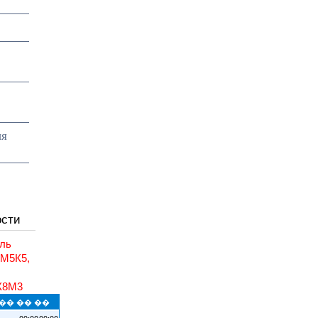
ия
ости
ль
6М5К5,
,
К8М3
�� �� ��
00:00
00:00