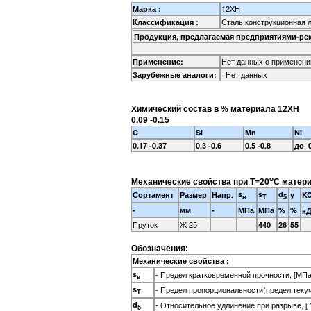
12ХН
Марка :
Сталь конструкционная 
Классификация :
Продукция, предлагаемая предприятиями-ре
Нет данных о применени
Применение:
Нет данных
Зарубежные аналоги:
Химический состав в % материала 12ХН
0.09 -0.15
C
Si
Mn
Ni
0.17 -0.37
0.3 -0.6
0.5 -0.8
до 0
o
Механические свойства при Т=20
С матери
s
s
d
Сортамент
Размер
Напр.
y
K
в
T
5
-
мм
-
МПа
МПа
%
%
кД
Пруток
Ж 25
440
26
55
Обозначения:
Механические свойства :
s
- Предел кратковременной прочности, [МПа
в
s
- Предел пропорциональности(предел теку
T
d
- Относительное удлинение при разрыве, [ 
5