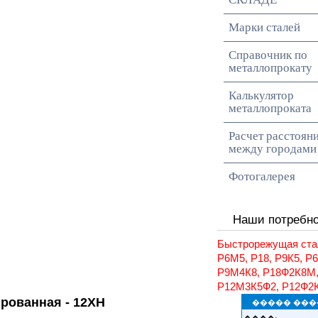
Марки сталей
Справочник по
металлопрокату
Калькулятор
металлопроката
Расчет расстоян
между городами
Фотогалерея
Наши потребн
Быстрорежущая ста
Р6М5, Р18, Р9К5, Р
Р9М4К8, Р18Ф2К8М
Р12М3К5Ф2, Р12Ф2
рованная - 12ХН
����� ���