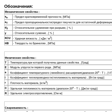
Обозначения:
Механические свойства :
s
- Предел кратковременной прочности, [МПа]
в
s
- Предел пропорциональности(предел текучести для остаточной деформации
T
d
- Относительное удлинение при разрыве, [ % ]
5
- Относительное сужение , [ % ]
y
2
KCU
- Ударная вязкость , [ кДж / м
]
- Твердость по Бринеллю , [МПа]
HB
Физические свойства :
- Температура,при которой получены данные свойства , [Град]
T
- Модуль упругости первого рода , [МПа]
E
o
a
- Коэффициент температурного (линейного) расширения(диапазон 20
- T ) , [1/
- Коэффициент теплопроводности(теплоемкость материала) , [Вт/(м·град)]
l
3
r
- Плотность материала, [кг/м
]
o
C
- Удельная теплоемкость материала (диапазон 20
- T ), [Дж/(кг·град)]
- Удельное электросопротивление, [Ом·м]
R
Свариваемость :