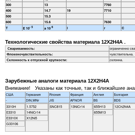
300
13
7760
400
14.7
19
7710
500
15.3
600
15.6
7630
- 5
6
T
l
r
C
E 10
a 10
Технологические свойства материала 12Х2Н4А .
ограниченно св
Свариваемость:
чувствительна.
Флокеночувствительность:
склонна.
Склонность к отпускной хрупкости:
Зарубежные аналоги материала 12Х2Н4А
Внимание! Указаны как точные, так и ближайшие ана
США
Германия
Япония
Франция
Англия
Болгария
-
DIN,WNr
JIS
AFNOR
BS
BDS
3310H
1.5752
SNC815
13NiCr14
655H13
12Ch2N4A
E3310
14NiCr14
655M13
E3310X
X12Ni5
G33106