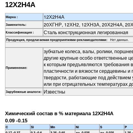
12Х2Н4А
12Х2Н4А
Марка :
20ХГНР, 12ХН2, 12ХН3А, 20Х2Н4А, 20
Заменитель:
Сталь конструкционная легированная
Классификация :
Нет данных.
Продукция, предлагаемая предприятиями-рекламодателями:
зубчатые колеса, валы, ролики, поршн
другие крупные особо ответственные ц
к которым предъявляются требования в
Применение:
пластичности и вязкости сердцевины и
твердости, работающие под действием 
или при отрицательных температурах до
Известны
Зарубежные аналоги:
Химический состав в % материала 12Х2Н4А
0.09 -0.15
C
Si
Mn
Ni
S
P
0.17 -0.37
0.3 -0.6
3.25 -3.65
до 0.025
до 0.025
1.25 