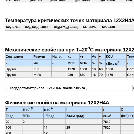
Температура критических точек материала 12Х2Н4А
Ac
=745, Ac
(Ac
) =800, Ar
(Arc
) =675, Ar
=625, Mn =438
1
3
m
3
m
1
o
Механические свойства при Т=20
С материала 12Х2
s
s
d
Сортамент
Размер
Напр.
y
KCU
Тер
в
T
5
2
-
мм
-
МПа
МПа
%
%
-
кДж / м
Пруток
Ж 5
1270
1080
13
60
1050
Сос
Пруток
Ж 20
980
830
16
70
1470
Сос
Твердостьматериала 12Х2Н4А после отжига ,
Физические свойства материала 12Х2Н4А .
- 5
6
T
l
r
C
E 10
a 10
3
Град
МПа
1/Град
Вт/(м·град)
Дж/(кг·г
кг/м
20
2
7840
100
11
25
7820
200
12