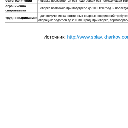
- сварка производится без подогрева и без последующей те
без ограничений
ограниченно
- сварка возможна при подогреве до 100-120 град. и после
свариваемая
- для получения качественных сварных соединений требую
трудносвариваемая
операции: подогрев до 200-300 град. при сварке, термообраб
Источник:
http://www.splav.kharkov.co