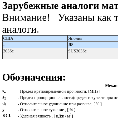
Зарубежные аналоги ма
Внимание! Указаны как т
аналоги.
США
Япония
-
JIS
303Se
SUS303Se
Обозначения:
Механи
s
- Предел кратковременной прочности, [МПа]
в
s
- Предел пропорциональности(предел текучести для о
T
d
- Относительное удлинение при разрыве, [ % ]
5
y
- Относительное сужение , [ % ]
2
KCU
- Ударная вязкость , [ кДж / м
]