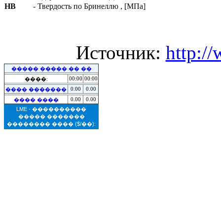
HB
- Твердость по Бринеллю , [МПа]
Источник:
http:/
����� ����� �� ��
00:00
00:00
����:
0.00
0.00
���� �������
0.00
0.00
���� ����
LME - ����������
����� �������
�������� ����
($/��):