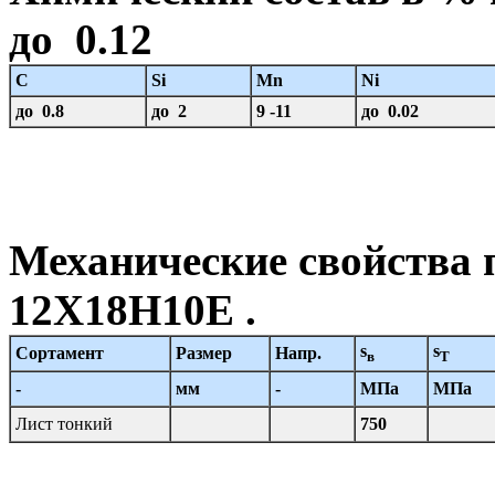
до 0.12
C
Si
Mn
Ni
до 0.8
до 2
9 -11
до 0.02
Механические свойства 
12Х18Н10Е .
s
s
Сортамент
Размер
Напр.
в
T
-
мм
-
МПа
МПа
Лист тонкий
750