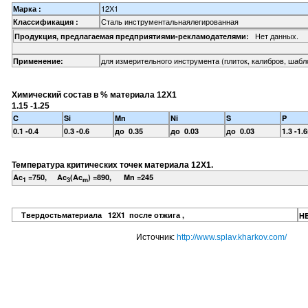
12Х1
Марка :
Сталь инструментальнаялегированная
Классификация :
Нет данных.
Продукция, предлагаемая предприятиями-рекламодателями:
для измерительного инструмента (плиток, калибров, шабл
Применение:
Химический состав в % материала 12Х1
1.15 -1.25
C
Si
Mn
Ni
S
P
0.1 -0.4
0.3 -0.6
до 0.35
до 0.03
до 0.03
1.3 -1.
Температура критических точек материала 12Х1.
Ac
=750, Ac
(Ac
) =890, Mn =245
1
3
m
Твердостьматериала 12Х1 после отжига ,
H
Источник:
http://www.splav.kharkov.com/