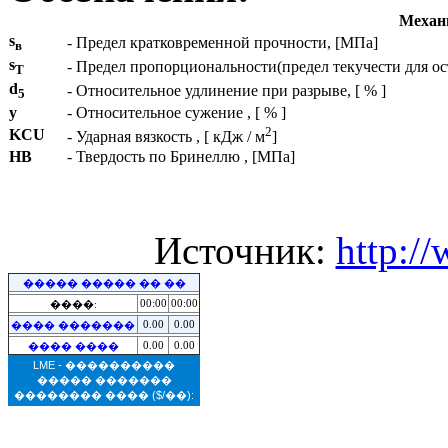
Механи
s
- Предел кратковременной прочности, [МПа]
в
s
- Предел пропорциональности(предел текучести для о
T
d
- Относительное удлинение при разрыве, [ % ]
5
y
- Относительное сужение , [ % ]
2
KCU
- Ударная вязкость , [ кДж / м
]
HB
- Твердость по Бринеллю , [МПа]
Источник:
http:/
����� ����� �� ��
00:00
00:00
����:
0.00
0.00
���� �������
0.00
0.00
���� ����
LME - ����������
����� �������
�������� ����
($/��):