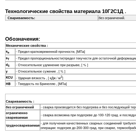
Технологические свойства материала 10Г2С1Д .
без ограничений.
Свариваемость:
Обозначения:
Механические свойства :
s
- Предел кратковременной прочности, [МПа]
в
s
- Предел пропорциональности(предел текучести для остаточной деформации
T
d
- Относительное удлинение при разрыве, [ % ]
5
- Относительное сужение , [ % ]
y
2
KCU
- Ударная вязкость , [ кДж / м
]
- Твердость по Бринеллю , [МПа]
HB
Свариваемость :
- сварка производится без подогрева и без последующей те
без ограничений
ограниченно
- сварка возможна при подогреве до 100-120 град. и после
свариваемая
- для получения качественных сварных соединений требую
трудносвариваемая
операции: подогрев до 200-300 град. при сварке, термообраб