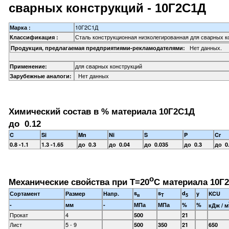
сварных конструкций - 10Г2С1Д
10Г2С1Д
Марка :
Сталь конструкционная низколегированная для сварных к
Классификация :
Нет данных.
Продукция, предлагаемая предприятиями-рекламодателями:
для сварных конструкций
Применение:
Нет данных
Зарубежные аналоги:
Химический состав в % материала 10Г2С1Д
до 0.12
C
Si
Mn
Ni
S
P
Cr
0.8 -1.1
1.3 -1.65
до 0.3
до 0.04
до 0.035
до 0.3
до 0
o
Механические свойства при Т=20
С материала 10Г2
s
s
d
Сортамент
Размер
Напр.
y
KCU
в
T
5
-
мм
-
МПа
МПа
%
%
кДж / м
Прокат
4
500
21
Лист
5 - 9
500
350
21
650