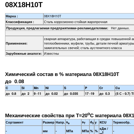
08Х18Н10Т
08Х18Н10Т
Марка :
Сталь коррозионно-стойкая жаропрочная
Классификация :
Нет данных.
Продукция, предлагаемая предприятиями-рекламодателями:
сварная аппаратура, работающая в средах повышенной аг
теплообменники, муфели, трубы, детали печной арматуры
Применение:
зажигательных свечей; сталь аустенитного класса
Известны
Зарубежные аналоги:
Химический состав в % материала 08Х18Н10Т
до 0.08
C
Si
Mn
Ni
S
P
Cr
Cu
до 0.8
до 2
9 -11
до 0.02
до 0.035
17 -19
до 0.3
(5 С - 0.7) 
o
Механические свойства при Т=20
С материала 08Х1
s
s
d
Сортамент
Размер
Напр.
y
KCU
Термообр.
в
T
5
кДж /
-
мм
-
МПа
МПа
%
%
-
2
м