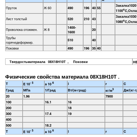
Закалка1020 
Пруток
Ж 60
490
196
40
55
o
1100
C,Охла
Закалка1030 
Лист толстый
520
210
43
o
1080
C,Охла
1400-
Проволока отожжен.
Ж 8
20
1600
Трубы
510
40
горячедеформир.
Поковки
490
196
35
40
Твердостьматериала 08Х18Н10Т , Поковки
H
Физические свойства материала 08Х18Н10Т .
- 5
6
T
l
r
C
E 10
a 10
3
Град
МПа
1/Град
Вт/(м·град)
Дж/(кг·г
кг/м
20
1.96
7900
100
16.1
16
200
18
300
17.4
19
400
500
18.2
- 5
6
T
l
r
C
E 10
a 10