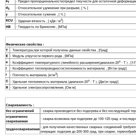
s
- Предел пропорциональности(предел текучести для остаточной деформации
T
d
- Относительное удлинение при разрыве, [ % ]
5
- Относительное сужение , [ % ]
y
2
KCU
- Ударная вязкость , [ кДж / м
]
- Твердость по Бринеллю , [МПа]
HB
Физические свойства :
- Температура,при которой получены данные свойства , [Град]
T
- Модуль упругости первого рода , [МПа]
E
o
a
- Коэффициент температурного (линейного) расширения(диапазон 20
- T ) , [1/
- Коэффициент теплопроводности(теплоемкость материала) , [Вт/(м·град)]
l
3
r
- Плотность материала, [кг/м
]
o
C
- Удельная теплоемкость материала (диапазон 20
- T ), [Дж/(кг·град)]
- Удельное электросопротивление, [Ом·м]
R
Свариваемость :
- сварка производится без подогрева и без последующей те
без ограничений
ограниченно
- сварка возможна при подогреве до 100-120 град. и после
свариваемая
- для получения качественных сварных соединений требую
трудносвариваемая
операции: подогрев до 200-300 град. при сварке, термообраб