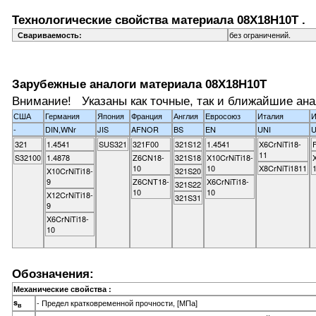
Технологические свойства материала 08Х18Н10Т .
без ограничений.
Свариваемость:
Зарубежные аналоги материала 08Х18Н10Т
Внимание! Указаны как точные, так и ближайшие ана
США
Германия
Япония
Франция
Англия
Евросоюз
Италия
И
-
DIN,WNr
JIS
AFNOR
BS
EN
UNI
321
1.4541
SUS321
321F00
321S12
1.4541
X6CrNiTi18-
11
S32100
1.4878
Z6CN18-
321S18
X10CrNiTi18-
10
10
X8CrNiTi1811
X10CrNiTi18-
321S20
9
Z6CNT18-
X6CrNiTi18-
321S22
10
10
X12CrNiTi18-
321S31
9
X6CrNiTi18-
10
Обозначения:
Механические свойства :
s
- Предел кратковременной прочности, [МПа]
в