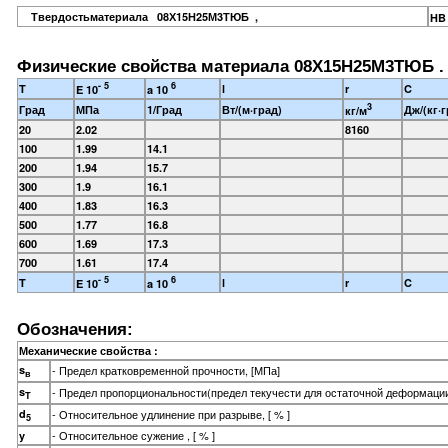
Твердостьматериала 08Х15Н25М3ТЮБ ,
HB
Физические свойства материала 08Х15Н25М3ТЮБ .
- 5
6
T
l
r
C
E 10
a 10
3
Град
МПа
1/Град
Вт/(м·град)
Дж/(кг·г
кг/м
20
2.02
8160
100
1.99
14.1
200
1.94
15.7
300
1.9
16.1
400
1.83
16.3
500
1.77
16.8
600
1.69
17.3
700
1.61
17.4
- 5
6
T
l
r
C
E 10
a 10
Обозначения:
Механические свойства :
s
- Предел кратковременной прочности, [МПа]
в
s
- Предел пропорциональности(предел текучести для остаточной деформации
T
d
- Относительное удлинение при разрыве, [ % ]
5
- Относительное сужение , [ % ]
y