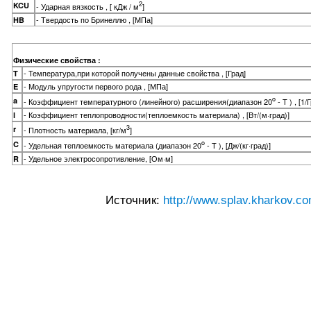
2
KCU
- Ударная вязкость , [ кДж / м
]
- Твердость по Бринеллю , [МПа]
HB
Физические свойства :
- Температура,при которой получены данные свойства , [Град]
T
- Модуль упругости первого рода , [МПа]
E
o
a
- Коэффициент температурного (линейного) расширения(диапазон 20
- T ) , [1/
- Коэффициент теплопроводности(теплоемкость материала) , [Вт/(м·град)]
l
3
r
- Плотность материала, [кг/м
]
o
C
- Удельная теплоемкость материала (диапазон 20
- T ), [Дж/(кг·град)]
- Удельное электросопротивление, [Ом·м]
R
Источник:
http://www.splav.kharkov.co