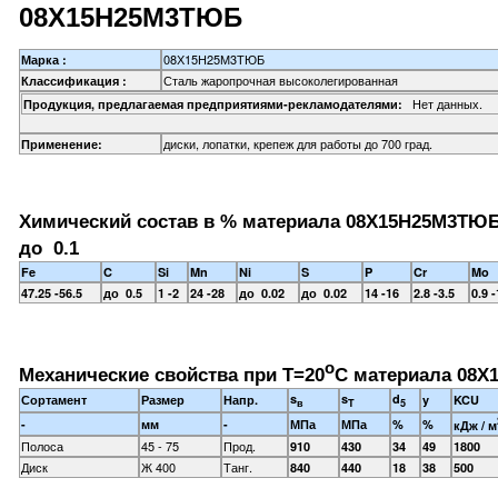
08Х15Н25М3ТЮБ
08Х15Н25М3ТЮБ
Марка :
Сталь жаропрочная высоколегированная
Классификация :
Нет данных.
Продукция, предлагаемая предприятиями-рекламодателями:
диски, лопатки, крепеж для работы до 700 град.
Применение:
Химический состав в % материала 08Х15Н25М3ТЮ
до 0.1
Fe
C
Si
Mn
Ni
S
P
Cr
Mo
47.25 -56.5
до 0.5
1 -2
24 -28
до 0.02
до 0.02
14 -16
2.8 -3.5
0.9 -
o
Механические свойства при Т=20
С материала 08Х
s
s
d
Сортамент
Размер
Напр.
y
KCU
в
T
5
-
мм
-
МПа
МПа
%
%
кДж / м
Полоса
45 - 75
Прод.
910
430
34
49
1800
Диск
Ж 400
Танг.
840
440
18
38
500