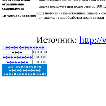
ограниченно
- сварка возможна при подогреве до 100-
свариваемая
- для получения качественных сварных со
трудносвариваемая
при сварке, термообработка после сварки 
Источник:
http:/
����� ����� �� ��
00:00
00:00
����:
0.00
0.00
���� �������
0.00
0.00
���� ����
LME - ����������
����� �������
�������� ����
($/��):